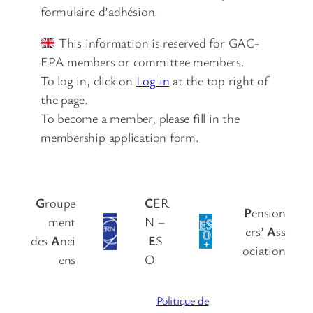
formulaire d’adhésion.
This information is reserved for GAC-
EPA members or committee members.
To log in, click on
Log in
at the top right of
the page.
To become a member, please fill in the
membership application form.
G
roupe
C
ER
P
ension
ment
N –
ers’
A
ss
des
A
nci
E
S
ociation
ens
O
Politique de