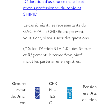
Déclaration d’assurance maladie et
revenu professionnel du conjoint
SHIPID
.
Le cas échéant, les représentants du
GAC-EPA au CHISBoard peuvent
vous aider, si vous avez des questions.
(* Selon l’Article S IV 1.02 des Statuts
et Règlement, le terme “conjoint”
inclut les partenaires enregistrés.
G
roupe
C
ER
P
ension
ment
N –
ers’
A
ss
des
A
nci
E
S
ociation
ens
O