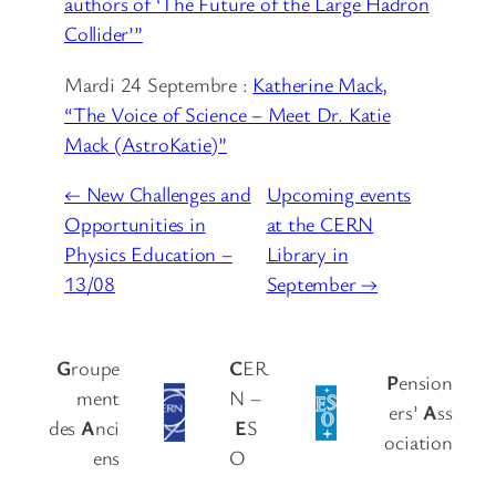
authors of ‘The Future of the Large Hadron
Collider’”
Mardi 24 Septembre :
Katherine Mack,
“The Voice of Science – Meet Dr. Katie
Mack (AstroKatie)”
← New Challenges and
Upcoming events
Opportunities in
at the CERN
Physics Education –
Library in
13/08
September →
G
roupe
C
ER
P
ension
ment
N –
ers’
A
ss
des
A
nci
E
S
ociation
ens
O