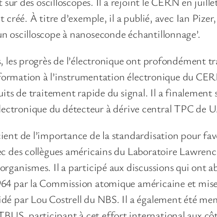
 sur des oscilloscopes. Il a rejoint le CERN en juill
créé. À titre d’exemple, il a publié, avec Ian Pizer
n oscilloscope à nanoseconde échantillonnage’.
, les progrès de l’électronique ont profondément t
nsformation à l’instrumentation électronique du CER
its de traitement rapide du signal. Il a finalement 
l’électronique du détecteur à dérive central TPC de 
nt de l’importance de la standardisation pour favori
ec des collègues américains du Laboratoire Lawren
rganismes. Il a participé aux discussions qui ont 
4 par la Commission atomique américaine et mise à 
idé par Lou Costrell du NBS. Il a également été 
S, participant à cet effort international aux côté