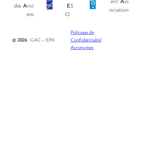
ers’
A
ss
des
A
nci
E
S
ociation
ens
O
Politique de
© 2026
GAC – EPA
Confidentialité
Acronymes