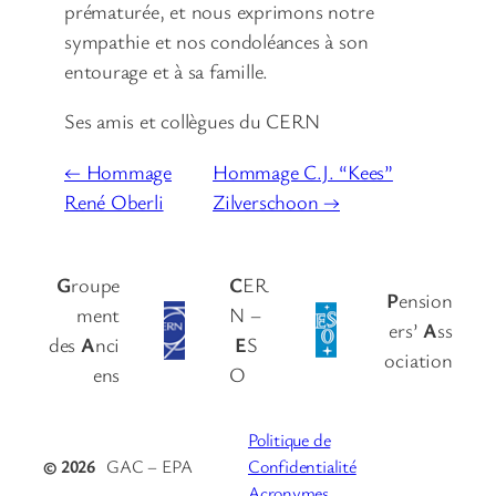
prématurée, et nous exprimons notre
sympathie et nos condoléances à son
entourage et à sa famille.
Ses amis et collègues du CERN
← Hommage
Hommage C.J. “Kees”
René Oberli
Zilverschoon →
G
roupe
C
ER
P
ension
ment
N –
ers’
A
ss
des
A
nci
E
S
ociation
ens
O
Politique de
© 2026
GAC – EPA
Confidentialité
Acronymes