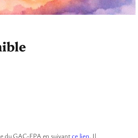
nible
 site du GAC-EPA en suivant
ce lien
. Il