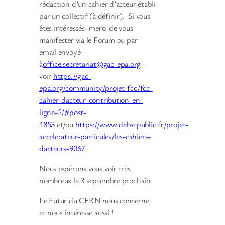
rédaction d’un cahier d’acteur établi
par un collectif (à définir). Si vous
êtes intéressés, merci de vous
manifester via le Forum ou par
email envoyé
à
office.secretariat@gac-epa.org
–
voir
https://gac-
epa.org/community/projet-fcc/fcc-
cahier-dacteur-contribution-en-
ligne-2/#post-
1853
et/ou
https://www.debatpublic.fr/projet-
accelerateur-particules/les-cahiers-
dacteurs-9067
.
Nous espérons vous voir très
nombreux le 3 septembre prochain.
Le Futur du CERN nous concerne
et nous intéresse aussi !