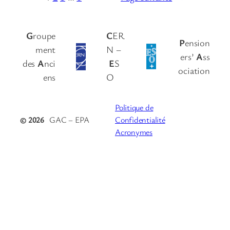
G
roupe
C
ER
P
ension
ment
N –
ers’
A
ss
des
A
nci
E
S
ociation
ens
O
Politique de
© 2026
GAC – EPA
Confidentialité
Acronymes