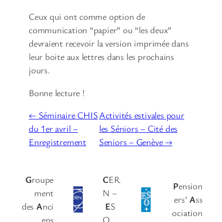
Ceux qui ont comme option de
communication “papier” ou “les deux”
devraient recevoir la version imprimée dans
leur boite aux lettres dans les prochains
jours.
Bonne lecture !
← Séminaire CHIS
Activités estivales pour
du 1er avril –
les Séniors – Cité des
Enregistrement
Seniors – Genève →
G
roupe
C
ER
P
ension
ment
N –
ers’
A
ss
des
A
nci
E
S
ociation
ens
O