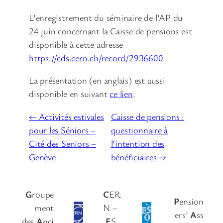
L’enregistrement du séminaire de l’AP du
24 juin concernant la Caisse de pensions est
disponible à cette adresse
https://cds.cern.ch/record/2936600
La présentation (en anglais) est aussi
disponible en suivant
ce lien
.
← Activités estivales
Caisse de pensions :
pour les Séniors –
questionnaire à
Cité des Seniors –
l’intention des
Genève
bénéficiaires →
G
roupe
C
ER
P
ension
ment
N –
ers’
A
ss
des
A
nci
E
S