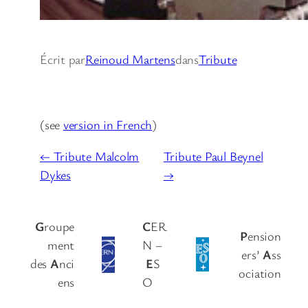
Écrit par
Reinoud Martens
dans
Tribute
(see
version in French
)
← Tribute Malcolm
Tribute Paul Beynel
Dykes
→
G
roupe
C
ER
P
ension
ment
N –
ers’
A
ss
des
A
nci
E
S
ociation
ens
O